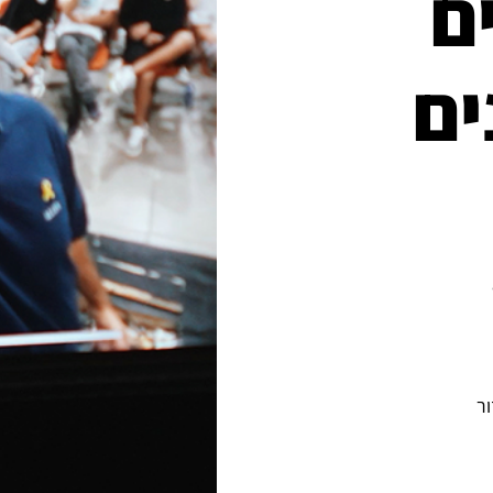
ם
ים
ר