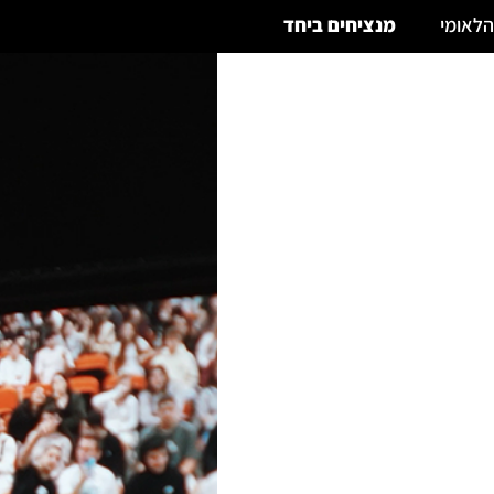
הלאומי
מנציחים ביחד