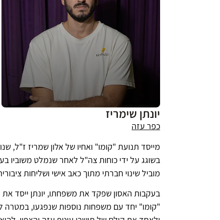
יונתן שימריז
כפר עזה
מייסד תנועת "קומו" ואחיו של אלון שמריז ז"ל, שנו
בשוגג על ידי כוחות צה"ל לאחר שנמלט משוביו בעז
מוביל שינוי חברתי מתוך כאב אישי ושליחות ציבורית
בעקבות האסון שפקד את משפחתו, יונתן ייסד את
"קומו" יחד עם משפחות נוספות שנפגעו, במטרה לי
ולאחד את קולם של תושבי עוטף עזה והצפון, להיא