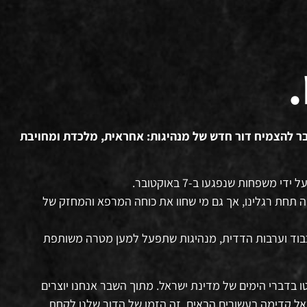
של מנהיגות: אחראית, מלכדת ומחויבת
שפחות שנפגעו ב-7 באוקטובר.
 תחת רגלינו, אך גם מי שחוו את כוחה המרפא והמחזק של
כבוד וערבות הדדית, מנהיגות שתפעל למען מטרה משותפת
ילמדו, יופנמו ויחרטו בדברי הימים של מדינת ישראל. מתוך השבר אנחנו יוצרים
ראל קדימה בעשורים הבאים. זה הזמן של הדור שלנו לקחת