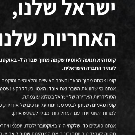
ישראל שלנו,
האחריות שלנו.
קומו היא תנועה לאומית שקמה מתוך שבר ה 7- באוקטובר להצמיח דור חדש
לעתיד החברה הישראלית.
קומו צמחה מתוך הכאב והשבר האישיים והלאומיים והוקמה על ידי מ
אנחנו מי שחוו את השבר ואת אובדן האמון כשהקרקע נשמטה
הסולידריות האדירה של ישראל במלוא עוצמתה.
קומו מאמינה שניתן לבסס מנהיגות על ערכים של אחריות, 
למרות השוני ויחד עם המחלוקות ומבלי לטשטש אותן.
אנחנו פועלים כדי שלקחי ה-7 באוקטובר 
תקווה לעתיד טוב יותר ובונים את המנהיגות שתוביל את יש