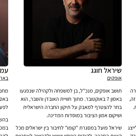
שיראל חוגג
עמר
אופקים
בארי
רה
תושב אופקים, מנכ"ל, בן למשפחה ולקהילה שנפגעו
מחנך
ה,
באסון 7 באוקטובר. מתוך חוויית האובדן והשבר, הוא
.
בחר להצטרף למאבק על תיקון החברה הישראלית
לפעו
ושיקום אמון הציבור במוסדות המדינה.
בהשר
יצג
שיראל פועל במסגרת "קומו" לחיבור בין ישראלים מכל
במסג
בק
קצוות החברה, לקידום ביטחון ושוויון ולדרישה לאחריות
לדרו