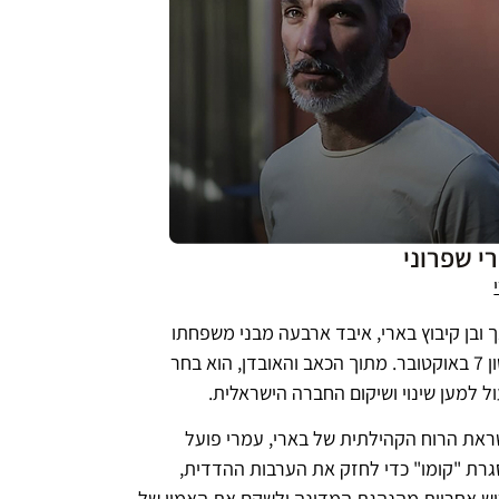
י שפרוני
 ובן קיבוץ בארי, איבד ארבעה מבני משפחתו
באסון 7 באוקטובר. מתוך הכאב והאובדן, הוא בחר
ל למען שינוי ושיקום החברה הישראלית.
את הרוח הקהילתית של בארי, עמרי פועל
רת "קומו" כדי לחזק את הערבות ההדדית,
ש אחריות מהנהגת המדינה ולשקם את האמון של